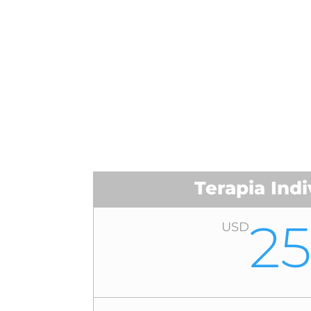
Terapia Indi
2
USD