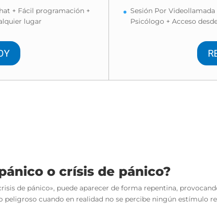
hat + Fácil programación +
Sesión Por Videollamada
lquier lugar
Psicólogo + Acceso desde
OY
R
ánico o crísis de pánico?
«crisis de pánico», puede aparecer de forma repentina, provocan
o peligroso cuando en realidad no se percibe ningún estímulo r