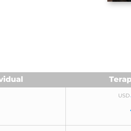
vidual
Terap
5
USD