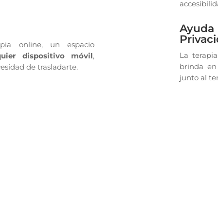
accesibili
o
Ayuda 
Privac
pia online, un espacio
La terapia
uier dispositivo móvil
,
brinda e
esidad de trasladarte.
junto al te