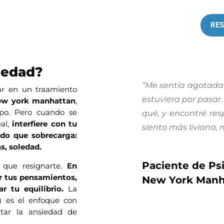
RES
iedad?
“Me sentía agotada 
ar en un traamiento
estuviera por pasar
new york manhattan
,
rpo. Pero cuando se
qué, y encontré re
eal,
interfiere con tu
siento más liviana,
do que sobrecarga:
as, soledad.
Paciente de Ps
 que resignarte.
En
r tus pensamientos,
New York Manh
r tu equilibrio.
La
) es el enfoque con
atar la ansiedad de