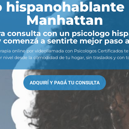
o hispanohablante
Manhattan
ra consulta con un psicologo hi
y comenzá a sentirte mejor paso a
rapia online por videollamada con Psicologos Certificados t
r nivel desde la comodidad de tu hogar, sin traslados y con to
ADQUIRÍ Y PAGÁ TU CONSULTA