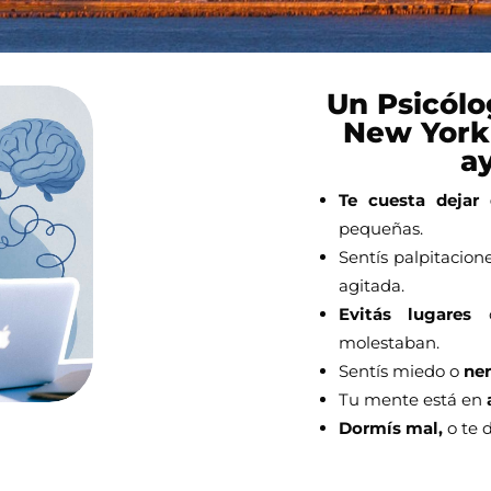
Un Psicólo
New York
ay
Te cuesta dejar
pequeñas.
Sentís palpitacion
agitada.
Evitás lugares
o
molestaban.
Sentís miedo o
ner
Tu mente está en
Dormís mal,
o te 