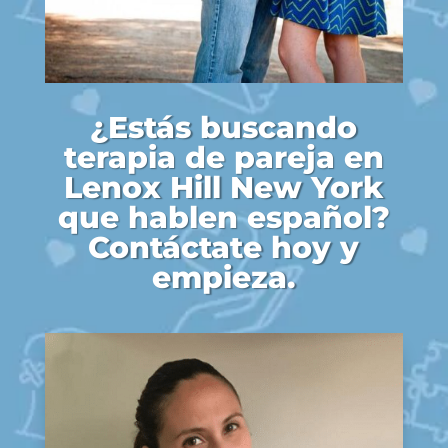
¿Estás buscando
terapia de pareja en
Lenox Hill New York
que hablen español?
Contáctate hoy y
empieza.