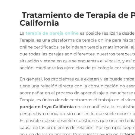
Tratamiento de Terapia de P
California
La
terapia de pareja online
es posible realizarla des
Terapia, es una plataforma de terapia online para hisp
online certificados, te brindaran terapia matrimonial 
que todas las parejas son diferentes, nuestros terapeut
situación y etapa en que se encuentra el vínculo, y as
acción, mediante los ejercicios de psicología correspo
En general, los problemas que existen y se puede traba
tiene una relación directa con la comunicación no asert
acompañar en el proceso de aprendizaje a escuchars
Terapia, es único donde centramos el trabajo en el vínc
pareja en Inyo California
en
se manifiesta la insatisfa
perspectiva renovada: sin caer en lo que suele ocurrir 
Es posible que se desvelen cuestiones que uno no tení
causa de los problemas de relación. Por ejemplo, depr
en uno de los miembros. Con nuestra ayuda en la
tera