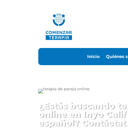
Inicio
Quiénes 
¿Estás buscando te
online en Inyo Cali
español? Contáctat