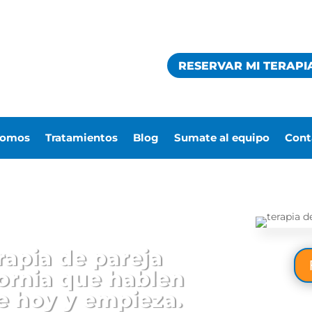
RESERVAR MI TERAPI
somos
Tratamientos
Blog
Sumate al equipo
Cont
rapia de pareja
fornia que hablen
e hoy y empieza.