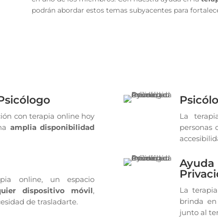
podrán abordar estos temas subyacentes para fortalece
Psicólogo
Psicólo
ión con terapia online hoy
La terapi
una
amplia disponibilidad
personas q
accesibili
o
Ayuda 
Privac
pia online, un espacio
La terapia
uier dispositivo móvil
,
brinda e
esidad de trasladarte.
junto al te