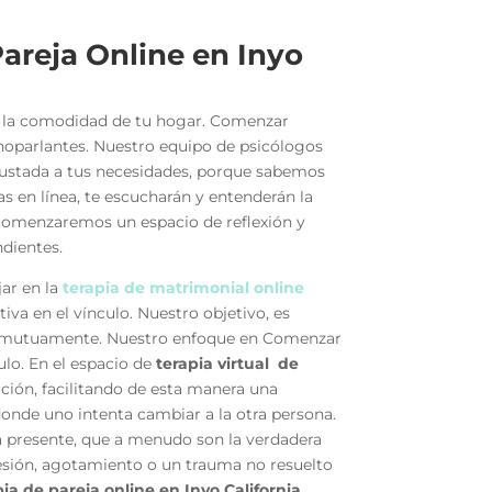
areja Online en Inyo
de la comodidad de tu hogar. Comenzar
anoparlantes. Nuestro equipo de psicólogos
ajustada a tus necesidades, porque sabemos
as en línea, te escucharán y entenderán la
í comenzaremos un espacio de reflexión y
ndientes.
jar en la
terapia de matrimonial online
iva en el vínculo. Nuestro objetivo, es
e mutuamente. Nuestro enfoque en Comenzar
ulo. En el espacio de
terapia virtual de
cción, facilitando de esta manera una
donde uno intenta cambiar a la otra persona.
a presente, que a menudo son la verdadera
esión, agotamiento o un trauma no resuelto
pia de pareja online en Inyo California