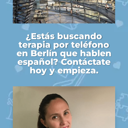
¿Estás buscando
terapia por teléfono
en Berlín que hablen
español? Contáctate
hoy y empieza.