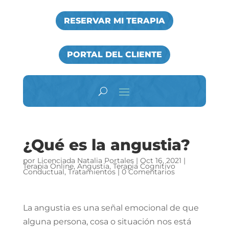
RESERVAR MI TERAPIA
PORTAL DEL CLIENTE
¿Qué es la angustia?
por
Licenciada Natalia Portales
|
Oct 16, 2021
|
Terapia Online
,
Angustia
,
Terapia Cognitivo
Conductual
,
Tratamientos
|
0 Comentarios
La angustia es una señal emocional de que
alguna persona, cosa o situación nos está