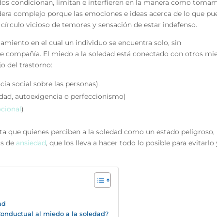
iedos condicionan, limitan e interfieren en la manera como toma
sidera complejo porque las emociones e ideas acerca de lo que p
círculo vicioso de temores y sensación de estar indefenso.
lamiento en el cual un individuo se encuentra solo, sin
 compañía. El miedo a la soledad está conectado con otros mi
o del trastorno:
ncia social sobre las personas).
idad, autoexigencia o perfeccionismo)
cional
)
nta que quienes perciben a la soledad como un estado peligroso,
as de
ansiedad
, que los lleva a hacer todo lo posible para evitarlo 
ad
onductual al miedo a la soledad?