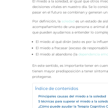
El miedo a la soledad, al igual que otros m
decisiones vitales en nuestro día. Se lo con
pasar en el futuro se combinan y generan un 
Por definición, la
soledad
es un estado de ais
acompañamiento de una persona o animal de
que pueden ayudarnos a entender lo complej
El miedo al qué dirán (esto es por la influe
El miedo a fracasar (exceso de responsabil
El miedo al abandono (la
dependencia emo
En este sentido, es importante tener en cue
tienen mayor predisposición a tener síntom
protegerse.
Índice de contenidos
Principales causas del miedo a la soledad
5 técnicas para superar el miedo a la soled
¿Cómo puede ayudar la Terapia Cognitivo C