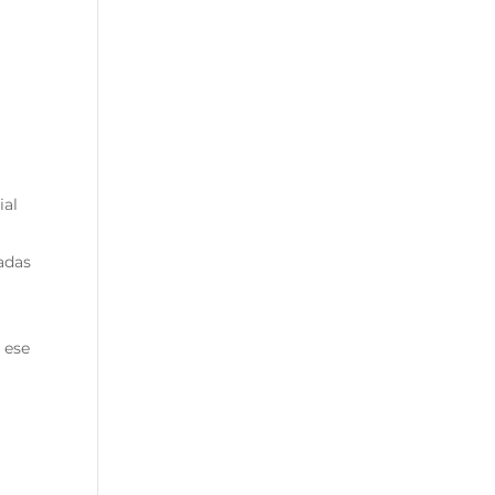
ial
nadas
 ese