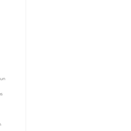
a
 un
us
n