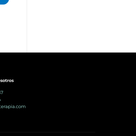
sotros
67
4
erapia.com