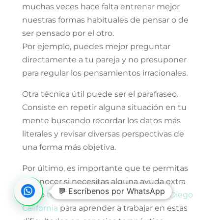
muchas veces hace falta entrenar mejor
nuestras formas habituales de pensar o de
ser pensado por el otro.
Por ejemplo, puedes mejor preguntar
directamente a tu pareja y no presuponer
para regular los pensamientos irracionales.
Otra técnica útil puede ser el parafraseo.
Consiste en repetir alguna situación en tu
mente buscando recordar los datos más
literales y revisar diversas perspectivas de
una forma más objetiva.
Por último, es importante que te permitas
reconocer si necesitas alguna ayuda extra
💬 Escríbenos por WhatsApp
como
terapia de pareja online en San Diego
California
para aprender a trabajar en estas