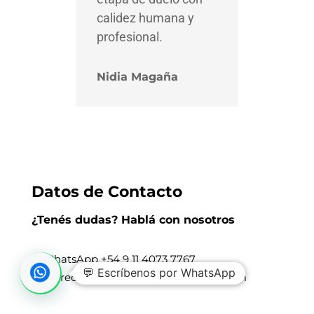
calidez humana y
profesional.
Nidia Magaña
Datos de Contacto
¿Tenés dudas? Hablá con nosotros
WhatsApp +
54 9 11 4073 7767
💬 Escríbenos por WhatsApp
Correo: soporte@comenzarterapia.com