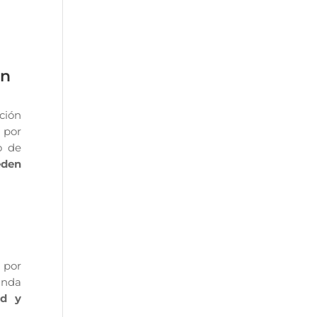
in
ción
 por
o de
den
por
inda
ad y