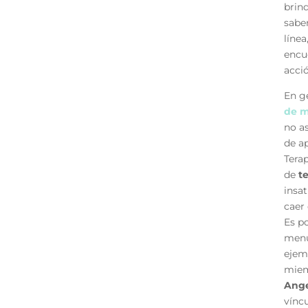
brin
sabe
línea
encu
acció
En ge
de m
no as
de a
Terap
de
t
insat
caer 
Es p
menu
ejem
miem
Ang
víncu