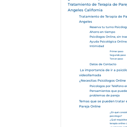
Tratamiento de Terapia de Pare
Angeles California
Tratamiento de Terapia de Pa
Angeles
Reserva tu turno Psicólo
Ahorro en tiempo
Psicólogos Online, sin tra
Ayuda Psicológica Online
Intimidad
Primer paso
Segundo paso
Tercer paso
Datos de Contacto
La importancia de ir a psicól
videollamada
¿Necesitas Psicólogos Online
Psicologos por Teléfono 
Pensamientos que puede
problemas de pareja
Temas que se pueden tratar e
Pareja Online
¿En qué consist
psicólogo?
¿Qué requisito
terapia online 