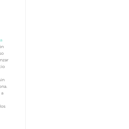
ia
ón
so
nzar
cio
sin
ona.
 a
los