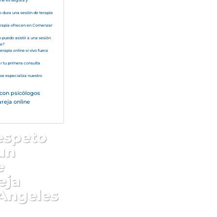
ine es segura y
 dura una sesión de terapia
erapia ofrecen en Comenzar
 puedo asistir a una sesión
ne?
rapia online si vivo fuera
 tu primera consulta
se especializa nuestro
con psicólogos
reja online
espeto
un
e
eja
 Angeles