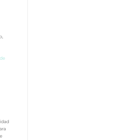
o,
 de
didad
ara
e