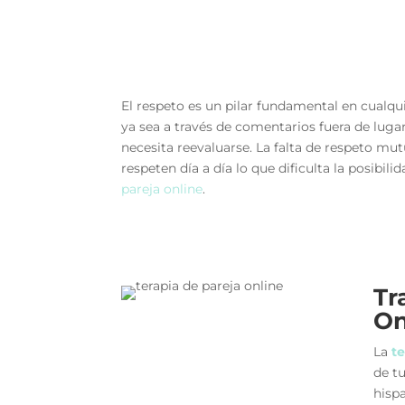
El respeto es un pilar fundamental en cualqui
ya sea a través de comentarios fuera de lugar,
necesita reevaluarse. La falta de respeto mu
respeten día a día lo que dificulta la posibi
pareja online
.
Tr
On
La
te
de t
hispa