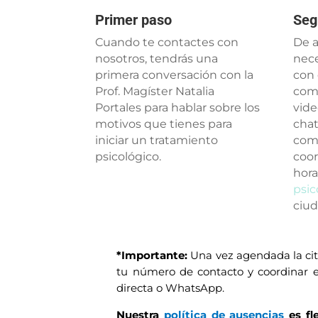
Primer paso
Seg
Cuando te contactes con
De a
nosotros, tendrás una
nece
primera conversación con la
con 
Prof. Magíster Natalia
come
Portales para hablar sobre los
vide
motivos que tienes para
chat
iniciar un tratamiento
com
psicológico.
coor
hora
psic
ciud
*Importante:
Una vez agendada la cit
tu número de contacto y coordinar el
directa o WhatsApp.
Nuestra
política de ausencias
es fl