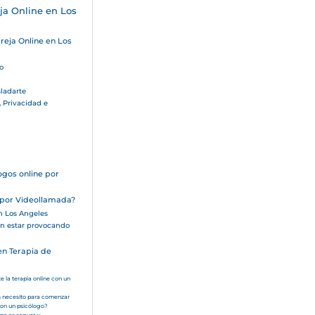
ja Online en Los
reja Online en Los
go
sladarte
, Privacidad e
ogos online por
 por Videollamada?
en Los Angeles
n estar provocando
n Terapia de
e la terapia online con un
s necesito para comenzar
con un psicólogo?