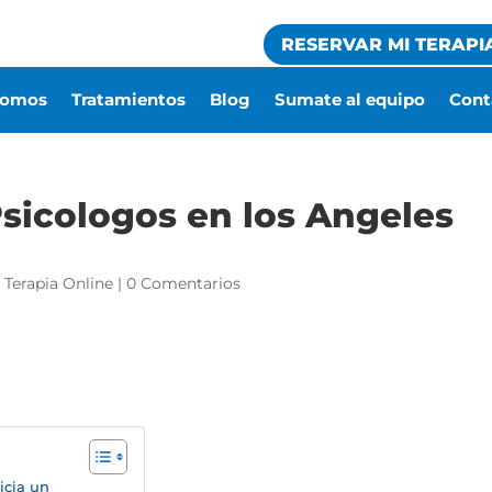
RESERVAR MI TERAPI
somos
Tratamientos
Blog
Sumate al equipo
Cont
Psicologos en los Angeles
|
Terapia Online
|
0 Comentarios
icia un