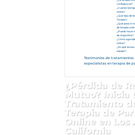
¿La terapia onl
confidencial?
¿Cuánto tiempo
online?
¿Qué tipo de t
Terapia?
¿Qué pasa si no
de terapia onli
¿Puedo hacer te
de Argentina?
¿Cómo agendar
online?
¿En qué temas 
equipo?
Testimonios de tratamientos 
especialistas en terapia de pa
¿Pérdida de R
Mutuo? Inicia 
Tratamiento d
Terapia de Par
Online en Los
California