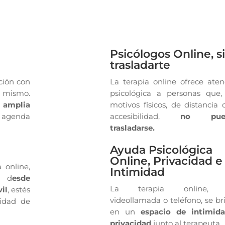
Psicólogos Online, s
trasladarte
ción con
La terapia online ofrece aten
mismo.
psicológica a personas que,
a
amplia
motivos físicos, de distancia 
enda
accesibilidad,
no pue
trasladarse.
o
Ayuda Psicológica
Online, Privacidad e
 online,
Intimidad
o d
esde
La terapia online, 
il
, estés
videollamada o teléfono, se br
idad de
en un
espacio de intimid
privacidad
junto al terapeuta.