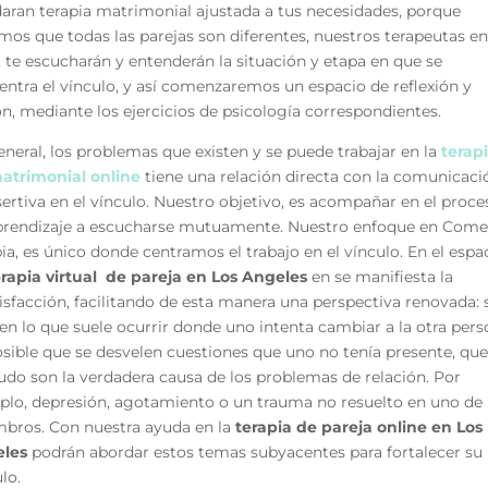
daran terapia matrimonial ajustada a tus necesidades, porque
mos que todas las parejas son diferentes, nuestros terapeutas en
, te escucharán y entenderán la situación y etapa en que se
entra el vínculo, y así comenzaremos un espacio de reflexión y
n, mediante los ejercicios de psicología correspondientes.
neral, los problemas que existen y se puede trabajar en la
terap
atrimonial online
tiene una relación directa con la comunicaci
ertiva en el vínculo. Nuestro objetivo, es acompañar en el proce
prendizaje a escucharse mutuamente. Nuestro enfoque en Come
ia, es único donde centramos el trabajo en el vínculo. En el espa
erapia virtual de pareja en Los Angeles
en
se manifiesta la
isfacción, facilitando de esta manera una perspectiva renovada: 
en lo que suele ocurrir donde uno intenta cambiar a la otra pers
osible que se desvelen cuestiones que uno no tenía presente, que
do son la verdadera causa de los problemas de relación. Por
plo, depresión, agotamiento o un trauma no resuelto en uno de 
bros. Con nuestra ayuda en la
terapia de pareja online en Los
eles
podrán abordar estos temas subyacentes para fortalecer su
lo.