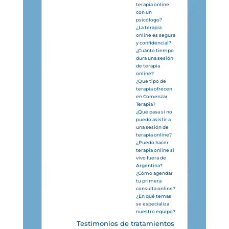
terapia online
con un
psicólogo?
¿La terapia
online es segura
y confidencial?
¿Cuánto tiempo
dura una sesión
de terapia
online?
¿Qué tipo de
terapia ofrecen
en Comenzar
Terapia?
¿Qué pasa si no
puedo asistir a
una sesión de
terapia online?
¿Puedo hacer
terapia online si
vivo fuera de
Argentina?
¿Cómo agendar
tu primera
consulta online?
¿En qué temas
se especializa
nuestro equipo?
Testimonios de tratamientos