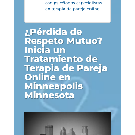
con psicólogos especialistas
en terapia de pareja online
¿Pérdida de
Respeto Mutuo?
Inicia un
Tratamiento de
Terapia de Pareja
Online en
Minneapolis
Minnesota